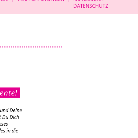
DATENSCHUTZ
ente!
h und Deine
t Du Dich
eses
es in die