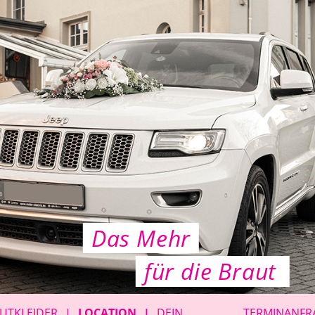
Das Mehr
für die Braut
UTKLEIDER
LOCATION
DEIN
TERMINANFR