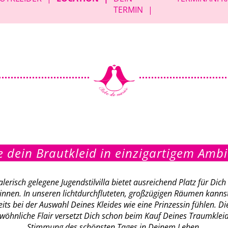
TERMIN
e dein Brautkleid in einzigartigem Ambi
erisch gelegene Jugendstilvilla bietet ausreichend Platz für Dic
rinnen. In unseren lichtdurchfluteten, großzügigen Räumen kanns
eits bei der Auswahl Deines Kleides wie eine Prinzessin fühlen. Di
öhnliche Flair versetzt Dich schon beim Kauf Deines Traumkleid
Stimmung des schönsten Tages in Deinem Leben.