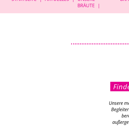
überspringen
BRÄUTE
Find
Unsere mal
Begleite
ber
außergew